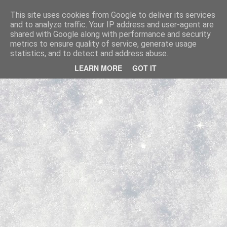
Couteaux Pliants Militaires Réglementaires Français et étrangers.
This site uses cookies from Google to deliver its services
and to analyze traffic. Your IP address and user-agent are
Pages
shared with Google along with performance and security
metrics to ensure quality of service, generate usage
statistics, and to detect and address abuse.
LEARN MORE
GOT IT