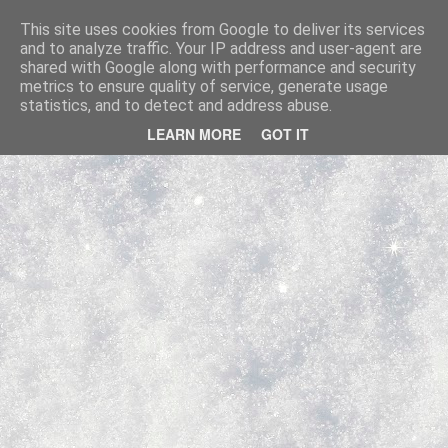
Couteaux Pliants Militaires Réglementaires Français et étrangers.
This site uses cookies from Google to deliver its services
and to analyze traffic. Your IP address and user-agent are
Pages
shared with Google along with performance and security
metrics to ensure quality of service, generate usage
statistics, and to detect and address abuse.
LEARN MORE
GOT IT